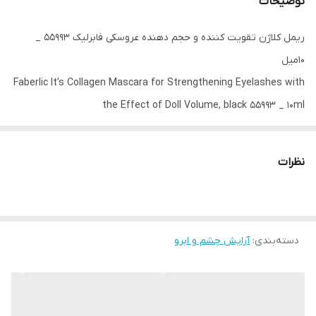
توضیحات
ریمل کلاژن تقویت کننده و حجم دهنده عروسکی فابرلیک 55993 _
۱۰میل
Faberlic It’s Collagen Mascara for Strengthening Eyelashes with
the Effect of Doll Volume, black 55993 _ 10ml
ریمل حجم دهنده کلاژن
حجم: ۱۰ میلی‌لیتر.
نظرات
خط تولید کلاژن It's نیازهای اساسی پوست را در هر سنی برآورده می‌کند
و به معنای واقعی کلمه آن را از درون به بیرون متحول می‌کند.
دسته‌بندی
:
آرایش چشم و ابرو
ریمل تقویت کننده مژه با جلوه حجم دهنده "عروسک": چشم ها را از نظر
بصری بزرگتر و رساتر می کند و جلوه ای مراقبتی مضاعف ایجاد می کند.
فرمول تقویت کننده کلاژن برای مراقبت از مژه
حداکثر کشیدگی و انحنا