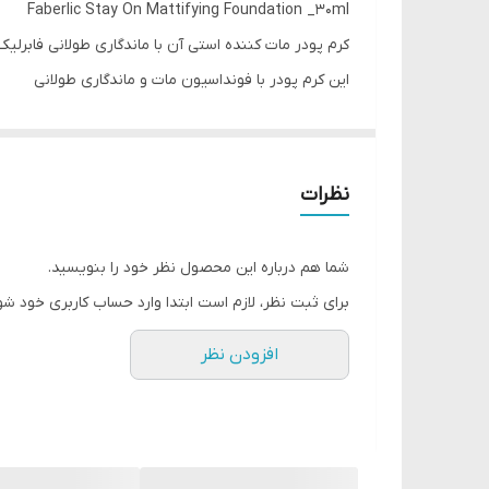
Faberlic Stay On Mattifying Foundation _30ml
کرم پودر مات کننده استی آن با ماندگاری طولانی فابرلیک _ ۳۰
این کرم پودر با فونداسیون مات و ماندگاری طولانی
ماندگاری ۸ساعته
کدهای محصول :
6815
نظرات
6816
6817
شما هم درباره این محصول نظر خود را بنویسید.
پوشش سبک و مات بینقص و بدون اثر ماسیدن
برای ثبت نظر، لازم است ابتدا وارد حساب کاربری خود شو
، برای آرایش روزمره عالیه
افزودن نظر
علاوه بر این، متوجه شدم که پس از استفاده از این کرم 
این کرم پودر نه تنها عیوب پوست را پنهان میکند ، بلک
این محصول فورا پوست را شاداب میکند و رنگ آن را به
در طول روز پخش نمیشود و در عین حال بسیار سبک و ب