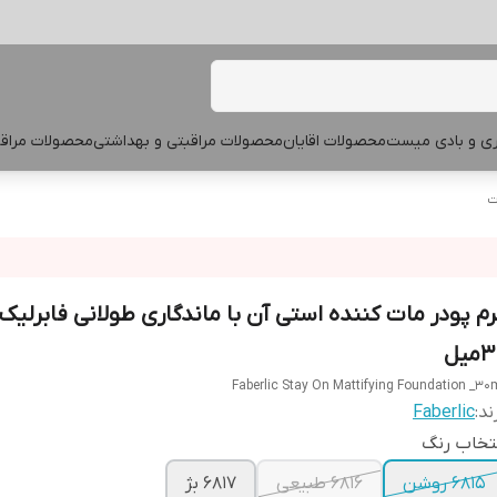
پری و بادی میست
محصولات اقایان
محصولات مراقبتی و بهداشتی
محصولات مراقب
ت
رم پودر مات کننده استی آن با ماندگاری طولانی فابرلیک 
میل
Faberlic Stay On Mattifying Foundation _30
ند:
Faberlic
تخاب رنگ‌
۶۸۱۵ روشن
۶۸۱۶ طبیعی
۶۸۱۷ بژ