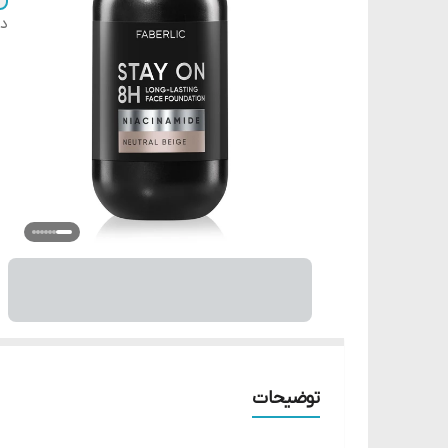
دس
توضیحات