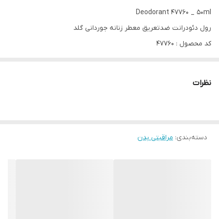
Deodorant 47760 _ 50ml
رول دئودرانت ضدتعریق معطر زنانه جوردانی گلد
کد محصول : 47760
حجم محصول : ۵۰میل
مام دئودورانت رولی عطری با رایحه‌ی عطر جوردانی گلد
نظرات
🔸فرمول سبک و کرمی که سریع خشک می‌شود و زیر بغل را نرم و
ابریشمی نگه می‌دارد.
🔸ضد تعریق با محافظت طولانی در برابر بوی بدن
دسته‌بندی
:
مراقبتی بدن
🔸ایده‌آل برای استفاده همراه با عطر پرفیوم جوردانی گلد
🔸رایحه‌ی زنانه و لوکس با گل‌ های سفید، شکوفه‌ های پرتقال و نت‌
های مرکباتی روشن
🔸تست شده توسط متخصصین پوست
🔸رولی ضد تعریق و 24 ساعته
🔸رایحه عالی و ماندگار