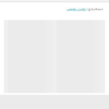
و حساس
دسته‌بندی
:
روتین پوستی
اوره (Urea):
یک مرطوب‌کننده قوی که به حفظ رطوبت پوست کمک می‌کنه، از خشکی
جلوگیری می‌کنه و باعث نرمی پوست میشه
خواص و مزایا:
آبرسانی عمیق پوست (Super hydration)
برای پوست‌های خشک و کم‌آب بسیار مؤثره، به‌ویژه در فصل‌های سرد یا
هوای خشک.
ترمیم و بازسازی پوست (Restoration)
مناسب برای پوست‌های آسیب‌دیده، تحریک‌شده یا بعد از اصلاح و
آفتاب‌سوختگی.