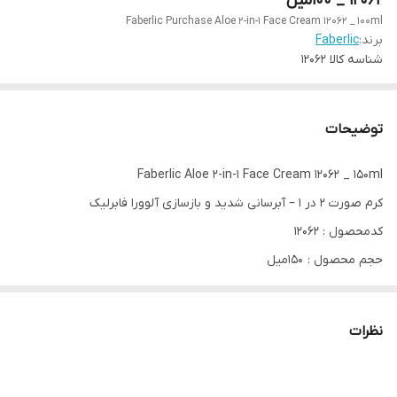
12062 _ 100میل
Faberlic Purchase Aloe 2-in-1 Face Cream 12062 _ 100ml
برند:
Faberlic
شناسه کالا
12062
توضیحات
Faberlic Aloe 2-in-1 Face Cream 12062 _ 150ml
کرم صورت ۲ در ۱ – آبرسانی شدید و بازسازی آلوورا فابرلیک
کدمحصول : 12062
حجم محصول : 150میل
ترکیبات کلیدی:
نظرات
آلوئه‌ورا (Aloe Vera):
آرام‌بخش، ضد التهاب، خنک‌کننده، کمک به التیام پوست‌های آسیب‌دیده