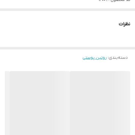
حجم محصول : 50میل
کرم شب صورت "جوانسازی جامع" دوز طبیعت
نظرات
دوز طبیعت، انرژی گیاهان برای پوست زیباست!
این محصولات به طور خاص برای مراقبت روزانه از پوست بر اساس
عصاره‌های طبیعی منحصر به فرد، تقویت شده توسط بیوآنزیم‌های
دسته‌بندی
:
طبیعی، ساخته شده‌اند.
روتین پوستی
کرم شب صورت "جوانسازی پیچیده" در طول شب به شدت پوست را
تغذیه می‌کند و به آرامی آن را ترمیم می‌کند.
⚡️کاهش ظاهر و عمق چین و چروک، بهبود بافت پوست
⚡️اثر لیفتینگ دارد و شفافیت را به خطوط صورت بازمی‌گرداند
⚡️روند پیری را کند می کند