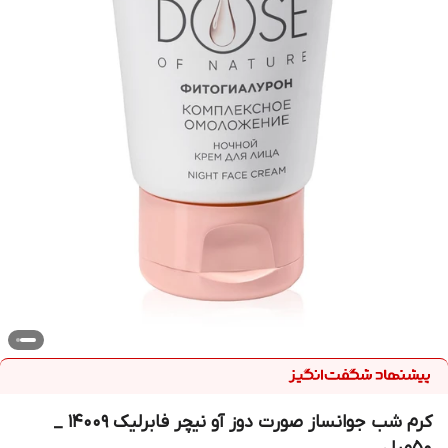
کرم شب جوانساز صورت دوز آو نیچر فابرلیک 14009 _