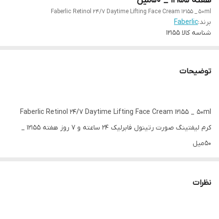
هفته 12155 _ 50میل
Faberlic Retinol 24/7 Daytime Lifting Face Cream 12155 _ 50ml
برند:
Faberlic
شناسه کالا
12155
توضیحات
Faberlic Retinol 24/7 Daytime Lifting Face Cream 12155 _ 50ml
کرم لیفتینگ صورت رتینول فابرلیک ۲۴ ساعته و ۷ روز هفته 12155 _
50میل
این کرم لیفتینگ روزانه به عمق پوست نفوذ کرده و
سنتز فعال کلاژن، الاستین، لیپیدها و هیالورونیک اسید را افزایش
نظرات
می‌دهد.
✨این کرم با ایجاد یک اثر جوان‌سازی قابل توجه، پوست را لیفت کرده و