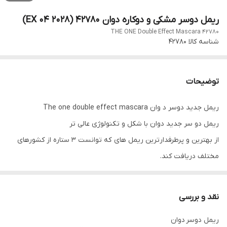
ریمل دوسر مشکی و دوکاره دوان 42780 (EX 04 2028)
THE ONE Double Effect Mascara 42780
شناسه کالا
42780
توضیحات
ریمل جدید دوسر د وان The one double effect mascara
ریمل دو سر جدید دوان‌ با شکل و تکنولوژی عالی تر
از بهترین و پرطرفدارترین ریمل های که توانست ۳ ستاره از کشورهای
مختلف دریافت کند.
فوق العاده مژه ها را پر و بلند و مشکی میکند.
مژه ها را به زیبایی از هم جدا میکند.
نقد و بررسی
ضد حساسیت
ریمل دوسر دوان
ضد اشک