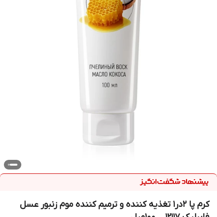
کرم پا ۲در۱ تغذیه کننده و ترمیم کننده موم زنبور عسل