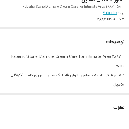
دامور 2887 _ 50میل
Faberlic Storie D'amore Cream Care for Intimate Area 2887 _ 50ml
برند:
Faberlic
شناسه کالا
2887
توضیحات
Faberlic Storie D'amore Cream Care for Intimate Area 2887 _
50ml
کرم مراقبتی ناحیه حساس بانوان فابرلیک مدل استوری دامور 2887 _
50میل
کرم مراقبت از نواحی صمیمی استوری دی آمور
نظرات
✨مجموعه‌ای از محصولات تقویت‌کننده قوای جنسی برای بهداشت ناحیه
تناسلی و اعتماد به نفس.