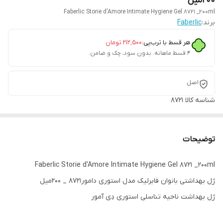
200میل
Faberlic Storie d'Amore Intimate Hygiene Gel 8721 _200ml
برند:
Faberlic
هر قسط با ترب‌پی:
۲۱۲٬۵۰۰
تومان
۴ قسط ماهانه. بدون سود، چک و ضامن.
اصل
شناسه کالا
8721
توضیحات
Faberlic Storie d'Amore Intimate Hygiene Gel 8721 _200ml
ژل بهداشتی بانوان فابرلیک مدل استوری دامور8721 _ 200میل
ژل بهداشت ناحیه تناسلی استوری دِی آمور