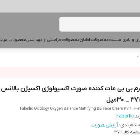
پری و بادی میست
محصولات اقایان
محصولات مراقبتی و بهداشتی
محصولات مراقب
ت
رم بی بی مات کننده صورت اکسیولوژی اکسیژن بالانس ف
3 _ 30میل
Faberlic Oxiology Oxygen Balance Mattifying BB Face Cream 3719 _30
ند:
Faberlic
ته‌بندی
:
آرایش صورت
اسه کالا
3719