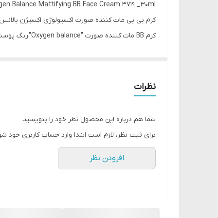
ygen Balance Mattifying BB Face Cream 3719 _30ml
کرم بی بی مات کننده صورت اکسیولوژی اکسیژن بالانس فابرلیک 719
کرم BB مات کننده صورت "Oxygen balance" رنگ پوست را یکدست کرده و عیوب قابل مشاهده را می پوشاند.
تنظیم چربی پوست را کنترل می‌کند، عدم تعادل میکروفلور را از بین م
بافت ابریشمی کرم منافذ پوست را مسدود نمی‌کند
رنگ جهانی با رنگ پوست سازگار است
نظرات
مناسب برای پوست مختلط و چرب
نیاسینامید تولید چربی پوست را تنظیم می‌کند، منافذ ب
شما هم درباره این محصول نظر خود را بنویسید.
می‌کند، قرمزی و سوزش پوست را کاهش می‌دهد. اثر مرطوب
برای ثبت نظر، لازم است ابتدا وارد حساب کاربری خود شو
کمپلکس اکسیژن آکوافتم® با اشباع سلول‌ها با اکسیژن 
افزودن نظر
کمپلکس تخمیر شده ویتامین‌های گروه B*، بازسازی پوست را تحریک می‌کند، آن را سرشار از انرژی می‌کند و اثر آنتی‌اکسیدانی دارد.