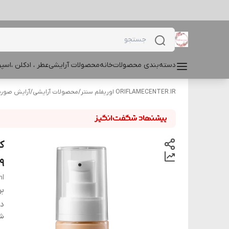
دسته‌بندی محصولات
خانه
محصولات آرایشی
عطر ، ادکلن ،اس
ORIFLAMECENTER.IR اوریفلم سنتر
/
محصولات آرایشی
/
آرایش صور
ک
719
ml
بر
دس
شن