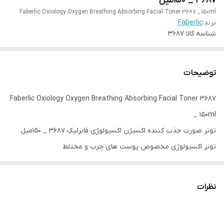
3687 _ 150میل
Faberlic Oxiology Oxygen Breathing Absorbing Facial Toner 3687 _ 150ml
برند:
Faberlic
شناسه کالا
3687
توضیحات
Faberlic Oxiology Oxygen Breathing Absorbing Facial Toner 3687
_ 150ml
تونر صورت جذب کننده اکسیژن اکسیولوژی فابرلیک 3687 _ 150میل
تونر اکسیولوژی مخصوص پوست های چرب و مختلط
کد محصول: 3687
حجم: 150 میل
نظرات
اکسیولوژی یک سیستم مراقبت روزانه منحصر به فرد برای هر نوع
پوستی است. این سری از محصولات طیف وسیعی از مشکلات پوستی را