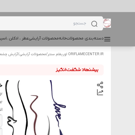
دسته‌بندی محصولات
خانه
محصولات آرایشی
عطر ، ادکلن ،اس
ORIFLAMECENTER.IR اوریفلم سنتر
/
محصولات آرایشی
/
آرایش چشم و
خط
gr
بر
ان