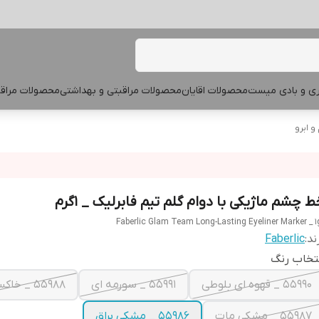
پری و بادی میست
محصولات اقایان
محصولات مراقبتی و بهداشتی
محصولات مراقب
 ابرو
 چشم ماژیکی با دوام گلم تیم فابرلیک _ 1گرم
Faberlic Glam Team Long-Lasting Eyeliner Marker _ 1
ند:
Faberlic
تخاب رنگ
55990 _ قهوه ای بلوطی
55991 _ سورمه ای
55988 _ خاکستری
55987 _ مشکی مات
55986 _ مشکی براق