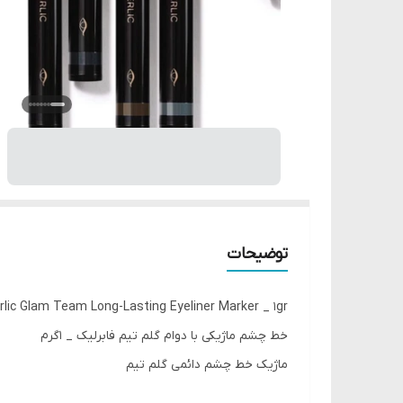
توضیحات
rlic Glam Team Long-Lasting Eyeliner Marker _ 1gr
خط چشم ماژیکی با دوام گلم تیم فابرلیک _ 1گرم
ماژیک خط چشم دائمی گلم تیم
💫آرایش روشن و رسا برای کل روز