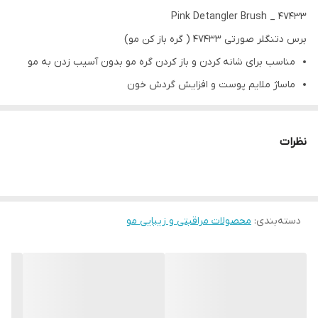
Pink Detangler Brush _ 47433
برس دتنگلر صورتی 47433 ( گره باز کن مو)
مناسب برای شانه کردن و باز کردن گره مو بدون آسیب زدن به مو
ماساژ ملایم پوست و افزایش گردش خون
سایز کوچک و مناسب داخل کیف
ملایم برای مو و پوست سر، از آسیب به موهای سرکش جلوگیری می
نظرات
کند.
اندازه کوچک کامل برای در حال حرکت یا مسافرت بدنه محصول ساخته
شده با 50٪ مواد بازیافتی
دسته‌بندی
:
محصولات مراقبتی و زیبایی مو
موهای نامنظم را با این برس کوچک گشاد کننده که به باز کردن و
صاف کردن موها کمک می کند و در عین حال از آسیب دیدن موها
جلوگیری می کند، بهترین برس برای حمل در هر کیفی است.
قابل استفاده برای موهای مرطوب یا خشک.
برای به حداقل رساندن آسیب، به جای پوست سر، برس زدن را از ته