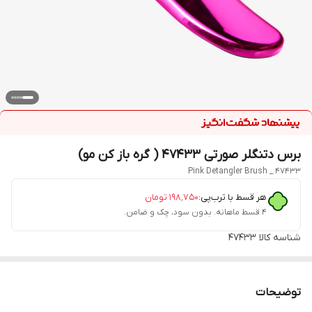
برس دتنگلر صورتی 47433 ( گره باز کن مو)
Pink Detangler Brush _ 47433
هر قسط با ترب‌پی:
۱۹۸٬۷۵۰
تومان
۴ قسط ماهانه. بدون سود، چک و ضامن.
شناسه کالا
47433
توضیحات