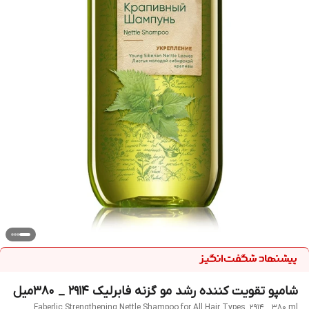
شامپو تقویت کننده رشد مو گزنه فابرلیک 2914 _ 380میل
Faberlic Strengthening Nettle Shampoo for All Hair Types, 2914 _ 380 ml