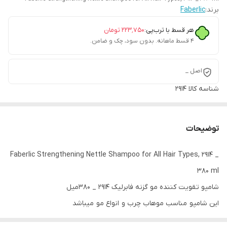
برند:
Faberlic
هر قسط با ترب‌پی:
۲۲۳٬۷۵۰
تومان
۴ قسط ماهانه. بدون سود، چک و ضامن.
اصل _
شناسه کالا
2914
توضیحات
Faberlic Strengthening Nettle Shampoo for All Hair Types, 2914 _
380 ml
شامپو تقویت کننده مو گزنه فابرلیک 2914 _ 380میل
این شامپو مناسب موهاب چرب و انواع مو میباشد
گزنه یک محصول معجزه گر در طبیعت است در ترکیبات ان عناصر کمیاب