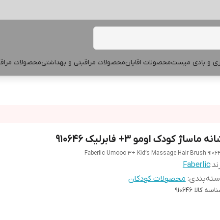
پری و بادی میست
محصولات اقایان
محصولات مراقبتی و بهداشتی
محصولات مراقب
نه ماساژ کودک اومو 3+ فابرلیک 910646
Faberlic Umooo 3+ Kid’s Massage Hair Brush 9106
ند:
Faberlic
ته‌بندی
:
محصولات کودکان
اسه کالا
910646