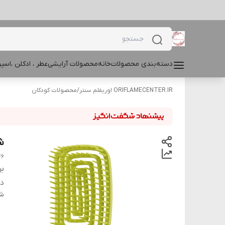
دسته‌بندی محصولات
خانه
محصولات آرایشی
عطر ، ادکلن ،اس
ORIFLAMECENTER.IR اوریفلم سنتر
/
محصولات کودکان
شا
46
بر
دس
شن