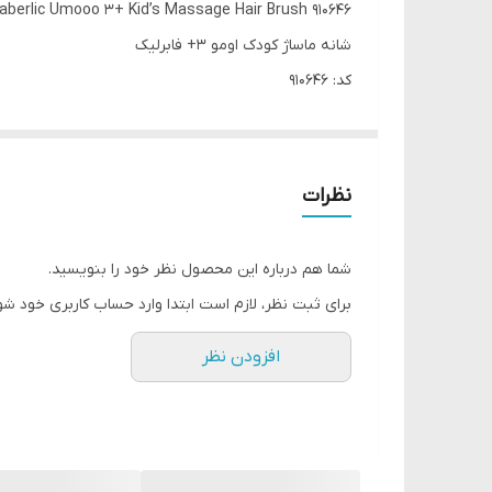
aberlic Umooo 3+ Kid’s Massage Hair Brush 910646
شانه ماساژ کودک اومو 3+ فابرلیک
کد: 910646
شانه ماساژ کودکان به شما کمک می‌کند تا حتی نامرتب‌ترین
⚡️موهای نرم، اثر ماساژ ملایمی را ارائه می‌دهند
نظرات
⚡️شکل و اندازه بهینه برای دست کودکان و بزرگسالان ر
⚡️مناسب برای شانه کردن روزمره و ایجاد مدل موهای ج
شما هم درباره این محصول نظر خود را بنویسید.
⚡️اندازه: ۱۸ × ۶ سانتی‌متر.
برای ثبت نظر، لازم است ابتدا وارد حساب کاربری خود شو
افزودن نظر
🎉روش کاربرد
طبق معمول برای شانه کردن و حالت دادن روزانه استفاده