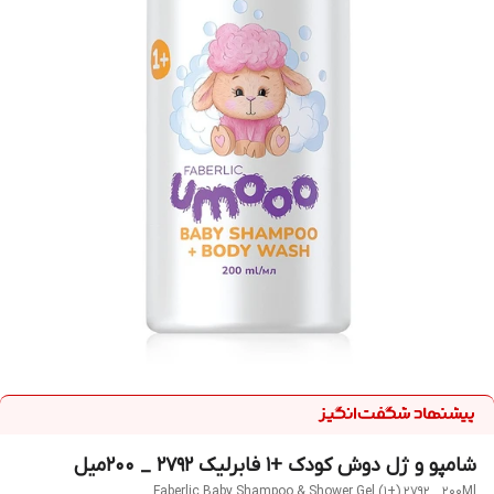
شامپو و ژل دوش کودک +1 فابرلیک 2792 _ 200میل
Faberlic Baby Shampoo & Shower Gel (1+) 2792 _ 200Ml