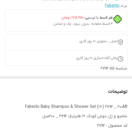
برند:
Faberlic
هر قسط با ترب‌پی:
۱۷۵٬۹۵۰
تومان
۴ قسط ماهانه. بدون سود، چک و ضامن.
اصل _ تحویل ۱۰ روز کاری
زمان آماده‌سازی
10
روز کاری
شناسه کالا
2792
توضیحات
Faberlic Baby Shampoo & Shower Gel (1+) 2792 _ 200Ml
شامپو و ژل دوش کودک +1 فابرلیک 2792 _ 200میل
کد محصول : 2792