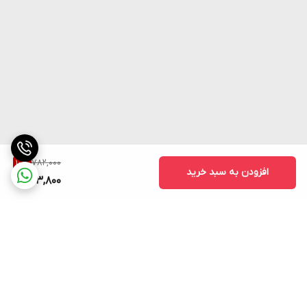
782,000
10
%
افزودن به سبد خرید
703,800