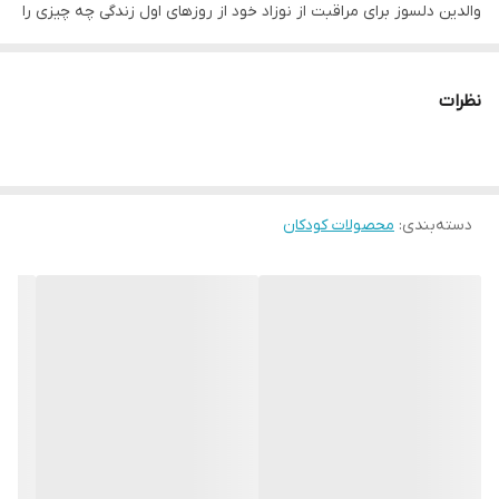
والدین دلسوز برای مراقبت از نوزاد خود از روزهای اول زندگی چه چیزی را
انتخاب می‌کنند؟
آزامایش شده ترین مواد اولیه ، ایمن ترین فرمولاسیون های ضد
نظرات
حساسیت ، راحت ترین بافت ها ، همه اینها را درمحصولات مورد تایید
مادران اومو خواهید یافت .
حجم: 200 میلی‌لیتر
دسته‌بندی
:
مناسب برای: کودکان بالای ۳ سال (طبق علامت روی بطری)
محصولات کودکان
🌼 مزایا و ویژگی‌ها
فرمولاسیون بسیار ملایم و هیپوآلرژنیک
مناسب پوست و موی حساس کودکان؛ بدون تحریک چشم و پوست.
بدون پارابن و رنگ‌های مضر
برای استفاده‌ی روزانه ایمن است.