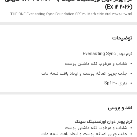
(Ex 12 2026)
THE ONE Everlasting Sync Foundation SPF 30 Marble Neutral 35781 30 ml
توضیحات
کرم پودر Everlasting Sync
شاداب و مرطوب نگه داشتن پوست
جذب چربی اضافه پوست و ایجاد بافت نیمه مات
دارای Spf 30
ماندگاری بسیار بالا
مناسب برای انواع پوست
نقد و بررسی
محافظت از پوست در برابر اشعه ماورای بنفش
کرم پودر دوان اورلستینگ سینک
مقاومت در مقابل تعریق و رطوبت هوا
شاداب و مرطوب نگه داشتن پوست
حجم : 30 میلی لیتر
جذب چربی اضافه پوست و ایجاد بافت نیمه مات