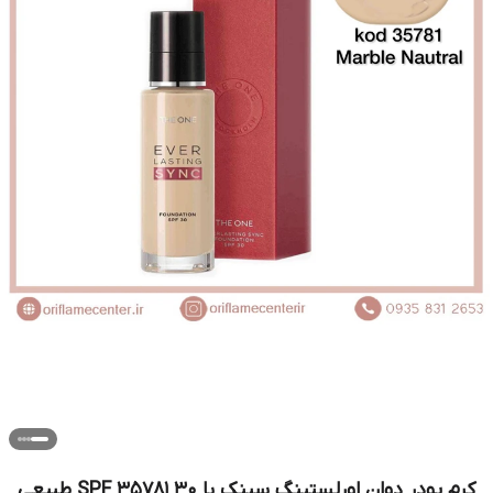
کرم پودر دوان اورلستینگ سینک با 30 SPF 35781 طبیعی