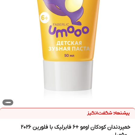
خمیردندان کودکان اومو +6 فابرلیک با فلورین 2026