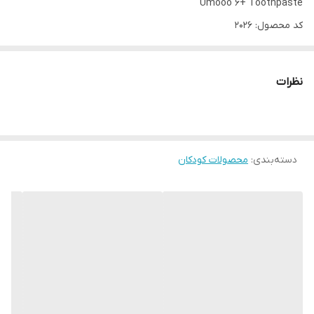
Umooo 6+ Toothpaste
کد محصول: 2026
حجم: 50 میلی لیتر.
نظرات
خمیردندان کودکان با فلورین با دقت دندان های شیری را تمیز کرده و
آنها را تقویت می کند.
فرمولاسیون بدون سایندگی و رنگهای تهاجمی
دسته‌بندی
:
محصولات کودکان
در برابر پوسیدگی محافظت می کند
هنگام بلع ایمن است
مناسب برای کودکان از 6 سال به بالا