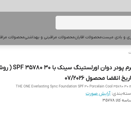
پری و بادی میست
محصولات اقایان
محصولات مراقبتی و بهداشتی
محصولات مراقب
ت
کرم پودر دوان اورلستینگ سینک ب
ریخ انقضا محصول 07/2026
THE ONE Everlasting Sync Foundation SPF 30 Porcelain Cool 35780 30 
ته‌بندی
:
آرایش صورت
اسه کالا
35778