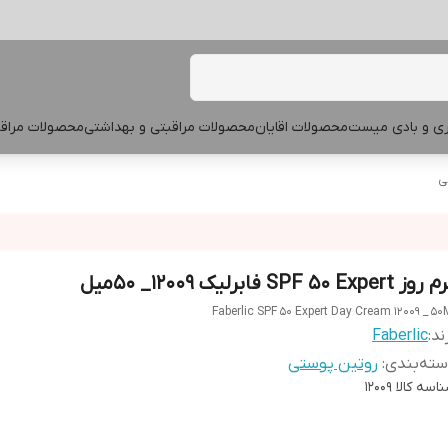
پری و بادی میست
محصولات اقایان
محصولات مراقبتی و بهداشتی
محصولات مراقب
ی
ز SPF 50 Expert فابرلیک 12009_ 50میل
Faberlic SPF 50 Expert Day Cream 12009 _ 50
ند:
Faberlic
ته‌بندی
:
روتین پوستی
اسه کالا
12009