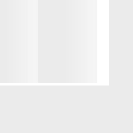
⚡️ویتامین E یک آنتی اکسیدان است، از اکسیداسیون لیپیدهای پوست جلوگیری می کند، از پیری پوست محافظت می کند.
⚡️Aquaftem®
اکسیژن را به پوست می رساند و باعث جذب بهترین مواد
*تحقیق بالینی از طریق این برنامه (ماده 12007، 12008، 12034) به مدت 8 هفته 15 زن 18 تا 60 ساله.
50 میل
زمان ماندگاری: 18 ماه از تاریخ تولید درج شده روی بسته بندی
💥روش کاربرد
قبل از بیرون رفتن به طور یکنواخت روی پوست تمیز صورت و گردن پخش
کد: 12009