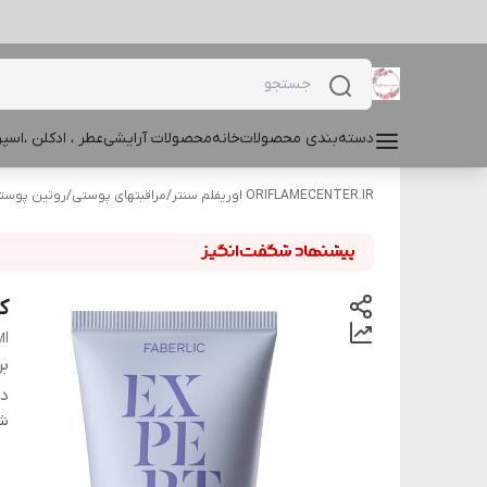
دسته‌بندی محصولات
خانه
محصولات آرایشی
عطر ، ادکلن ،اس
ORIFLAMECENTER.IR اوریفلم سنتر
/
مراقبتهای پوستی
/
روتین پوست
کرم رو
Ml
بر
دس
شن