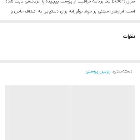
سری Expert یک برنامه مراقبت از پوست پیچیده با اثربخشی ثابت شده
است. ابزارهای مبتنی بر مواد نوآورانه برای دستیابی به اهداف خاص و
ارائه نتایج قابل مشاهده طراحی شده اند. مراقبت تخصصی در منزل.
کرم شب سفید کننده فعال پوست را به وضوح روشن می کند و رنگ
نظرات
چهره را یکدست می کند.
سطح ملانین را در هایپرپیگمانتاسیون موضعی تا 25.4% کاهش می
دهد*
دسته‌بندی
:
روتین پوستی
اندازه هایپرپیگمانتاسیون موضعی را تا 21.1% کاهش می دهد*
متوسط ​​سطح ملانین پوست 24.3٪ کاهش یافت *
از ایجاد لکه های رنگی جلوگیری می کند
بافت پوست را بهبود می بخشد
با تغییرات پوستی مرتبط با افزایش سن مبارزه می کند
⚡️آلفا آربوتین یک ماده سفید کننده طبیعی است که به طورآ موثر با