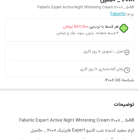
12008 _ 50میل
Faberlic Expert Active Night Whitening Cream 12008 _ 50Ml
برند:
Faberlic
هر قسط با ترب‌پی:
۵۸۷٬۵۰۰
تومان
۴ قسط ماهانه. بدون سود، چک و ضامن.
اصل _ تحویل ۱۰ روز کاری
زمان آماده‌سازی
10
روز کاری
شناسه کالا
12008
توضیحات
Faberlic Expert Active Night Whitening Cream 12008 _ 50Ml
کرم سفید کننده شب اکتیو Expert فابرلیک 12008 _ 50میل