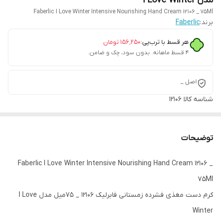
مدل I Love Winter
Faberlic I Love Winter Intensive Nourishing Hand Cream 12106 _ 75Ml
برند:
Faberlic
هر قسط با ترب‌پی:
۱۵۶٬۲۵۰
تومان
۴ قسط ماهانه. بدون سود، چک و ضامن.
اصل _
شناسه کالا
12106
توضیحات
Faberlic I Love Winter Intensive Nourishing Hand Cream 12106 _
75Ml
کرم دست مغذی فشرده زمستانی فابرلیک 12106 _ 75میل مدل I Love
Winter