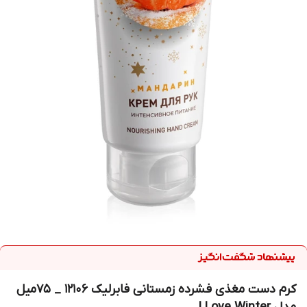
کرم دست مغذی فشرده زمستانی فابرلیک 12106 _ 75میل