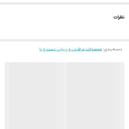
✨کرم دست «محافظت ملایم» پوست شما را مانند آغوشی آرام در بر
می‌گیرد و مراقبتی را که در طول فصل سرما به شدت به آن نیاز دارد، به
نظرات
آن می‌دهد. و رایحه جادویی زغال اخته تازه شما را به یک افسانه
زمستانی واقعی می‌برد!
دسته‌بندی
:
محصولات مراقبتی و زیبایی دست و پا
⚡️تقویت کننده سد محافظ طبیعی پوست دست در زمستان و محافظت
از آن در برابر سرما و باد
⚡️پوست را به طور عمیق تغذیه و مرطوب می‌کند و حتی در سردترین
روزها نیز آن را نرم و لطیف نگه می‌دارد.
⚡️بافت سبک آن به سرعت جذب می‌شود و اثری از چسبندگی یا چربی
روی پوست باقی نمی‌گذارد.
⚡️شیرین و آبدار، مانند کرنبری در پودر شکر، عطر توت خاطرات دسرهای
مورد علاقه دوران کودکی را تداعی می‌کند.