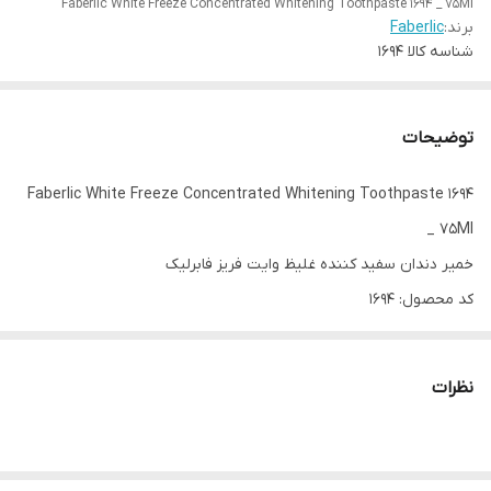
Faberlic White Freeze Concentrated Whitening Toothpaste 1694 _ 75Ml
برند:
Faberlic
شناسه کالا
1694
توضیحات
Faberlic White Freeze Concentrated Whitening Toothpaste 1694
_ 75Ml
خمیر دندان سفید کننده غلیظ وایت فریز فابرلیک
کد محصول: ۱۶۹۴
حجم: ۷۵ میلی‌لیتر.
نظرات
سری محصولات Expert Pharma
خمیر دندان سفید کننده غلیظ وایت فریز با سیستم سفید کننده و
کمپلکس اکسیژن برای مراقبت منظم از دهان و دندان طراحی شده است.