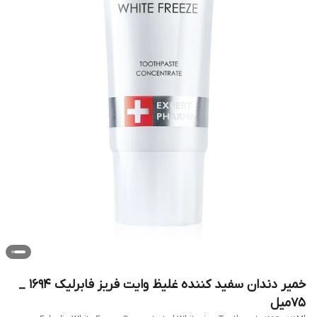
خمیر دندان سفید کننده غلیظ وایت فریز فابرلیک 1694 _
75میل