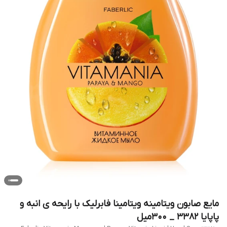
مایع صابون ویتامینه ویتامینا فابرلیک با رایحه ی انبه و
پاپایا 3382 _ 300میل