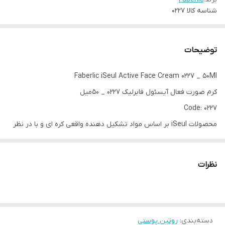
شناسه کالا
0227
توضیحات
Faberlic iSeul Active Face Cream 0227 _ 50Ml
کرم صورت فعال آیسئول فابرلیک 0227 _ 50میل
Code: 0227
محصولات iSeul بر اساس مواد تشکیل دهنده واقعی کره ای و با در نظر
گرفتن ویژگی های نوع پوست اروپایی توسعه یافته اند.
کرم صورت فعال با اجزای منحصر به فرد آشیانه پرنده و ویتامین B3:
نظرات
به طور فعال پوست را تغذیه، مرطوب و احیا می کند.
خاصیت ارتجاعی پوست را افزایش می دهد.
دسته‌بندی
:
روتین پوستی
با رنگدانه ها مبارزه می کند.