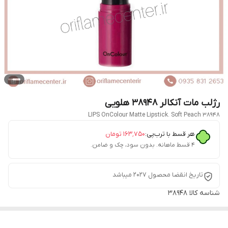
رژلب مات آنکالر 38948 هلویی
LIPS OnColour Matte Lipstick. Soft Peach 38948
هر قسط با ترب‌پی:
۱۶۳٬۷۵۰
تومان
۴ قسط ماهانه. بدون سود، چک و ضامن.
تاریخ انقضا محصول 2027 میباشد
شناسه کالا
38948