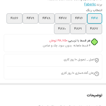
برند:
Faberlic
انتخاب رنگ
41866
41479
41478
41477
41476
41471
41870
41869
41867
هر قسط با ترب‌پی:
۱۹۸٬۷۵۰
تومان
۴ قسط ماهانه. بدون سود، چک و ضامن.
اصل _ تحویل ۱۰ روز کاری
زمان آماده‌سازی
10
روز کاری
توضیحات