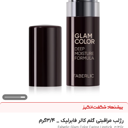
رژلب مراقبتی گلم کالر فابرلیک _ 3/4گرم
Faberlic Glam Color Caring Lipstick _3/4Gr