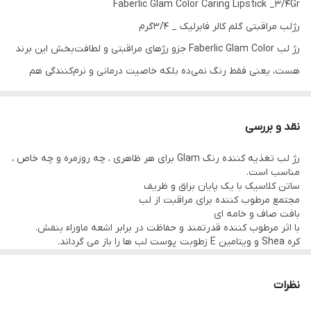
Faberlic Glam Color Caring Lipstick _3/4Gr
رژلب مراقبتی گلم کالر فابرلیک _ 3/4گرم
رژ لب Faberlic Glam Color جزو رژهای مراقبتی و لطافت‌بخش این برند
هست، یعنی فقط رنگ نمی‌ده بلکه خاصیت درمانی و نرم‌کنندگی هم
برای لب‌ دارد.
نقد و بررسی
💋 ویژگی‌ها و خواص اصلی:
رژ لب تغذیه کننده رنگ Glam برای هر ظاهری ، چه روزمره و چه خاص ،
1. مرطوب‌کنندگی عمیق (Deep Moisture Formula):
مناسب است.
ترکیبات نرم‌کننده طبیعی مثل کره شی، روغن‌های گیاهی و ویتامین E در
ساتن کلاسیک با یک پایان براق و ظریف
مجتمع مرطوب کننده برای مراقبت از لب
این رژ وجود داره که رطوبت لب رو تا ساعت‌ها حفظ می‌کنن و از خشکی و
بافت صاف و خامه ای
ترک‌خوردگی جلوگیری می‌کنن.
با اثر مرطوب کننده قدرتمند و حفاظت در برابر اشعه ماوراء بنفش.
کره Shea و ویتامین E زطوبت پوست لب ها را باز می گرداند.
2. ترمیم‌کننده و محافظ لب‌ها:
نظرات
اگر لب‌هات معمولاً خشک یا پوسته‌پوسته می‌شن، این رژ کمک می‌کنه