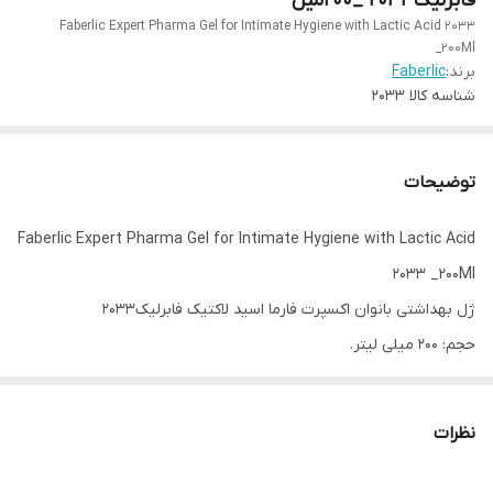
فابرلیک2033 _200میل
Faberlic Expert Pharma Gel for Intimate Hygiene with Lactic Acid 2033
_200Ml
برند:
Faberlic
شناسه کالا
2033
توضیحات
Faberlic Expert Pharma Gel for Intimate Hygiene with Lactic Acid
2033 _200Ml
ژل بهداشتی بانوان اکسپرت فارما اسید لاکتیک فابرلیک2033
حجم: 200 میلی لیتر.
سری Pharma Expert یک جهت جداگانه در زمینه مواد آرایشی نشان
می دهد. اینها فرمول ها و ترکیباتی هستند که دقیقاً تعدادی از نواقص را
نظرات
هدف قرار داده و به طور مؤثر آنها را از بین می برد.
ژل بهداشتی ناحیه تناسلی بانوان با اسید لاکتیک ، محافظت قابل اعتماد ،