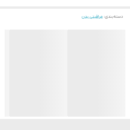
راحتی و احساس طراوت را در طول روز فراهم می کند.
دسته‌بندی
:
مراقبتی بدن
فرمول ملایم به ویژه برای مراقبت روزانه از پوست ناحیه واژینال طراحی
شده است.
بدون خشک کردن پوست به آرامی تمیز میکند.
پوست در برابر تحریک و بوی ناخوشایند محافظت می کند.
بدون SLES/SLS و parabens
سطح pH : 4 تا 5
اسید لاکتیک پوست را مرطوب می کند ، دارای خواص ضد التهابی است و
به حفظ سطح pH طبیعی کمک می کند.
مجتمع اسید آمینه خاصیت ارتجاعی پوست را در ناحیه صمیمی حفظ می
کند.
انقضا: 24 ماه پس از تولید