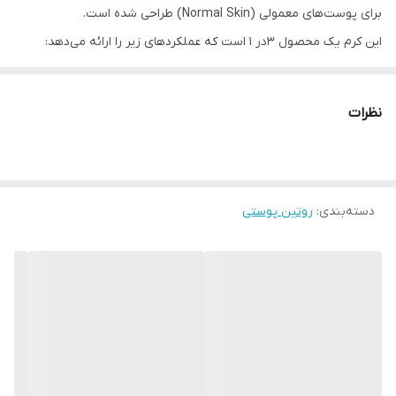
برای پوست‌های معمولی (Normal Skin) طراحی شده است.
این کرم یک محصول 3در 1 است که عملکردهای زیر را ارائه می‌دهد:
آبرسانی (Hydrate): رطوبت مورد نیاز پوست را به صورت عمیق تأمین
می‌کند.
نظرات
نرم‌کنندگی (Soften): به لطافت و نرمی پوست کمک کرده و لکه‌های
خشک و زبر را صاف می‌کند.
محافظت (Protect): حاوی آنتی‌اکسیدان و ویتامین E است که از
دسته‌بندی
:
روتین پوستی
سلول‌های پوست در برابر رادیکال‌های آزاد محافظت می‌کند.
مشخصات و ویژگی‌ها:
ترکیبات کلیدی: حاوی ویتامین E برای تقویت و درخشش پوست.
بافت: دارای بافت سبک با جذب سریع.
ماندگاری: آبرسانی ۲۴ ساعته برای جلوگیری از احساس کشیدگی و خشکی
پوست.
100میل