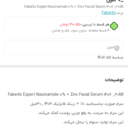
_30میل
Faberlic Expert Niacinamide 10% + Zinc Facial Serum 14016 _30Ml
برند:
Faberlic
هر قسط با ترب‌پی:
۴۱۰٬۵۵۰
تومان
۴ قسط ماهانه. بدون سود، چک و ضامن.
اصل
شناسه کالا
14016
توضیحات
Faberlic Expert Niacinamide 10% + Zinc Facial Serum 14016 _30Ml
سرم صورت نیاسینامید ۱۰٪ + زینک فابرلیک 14016 _30میل
این سرم به سرعت به رفع چربی پوست کمک می‌کند.
این سرم تولید سبوم را نرمال می‌کند.