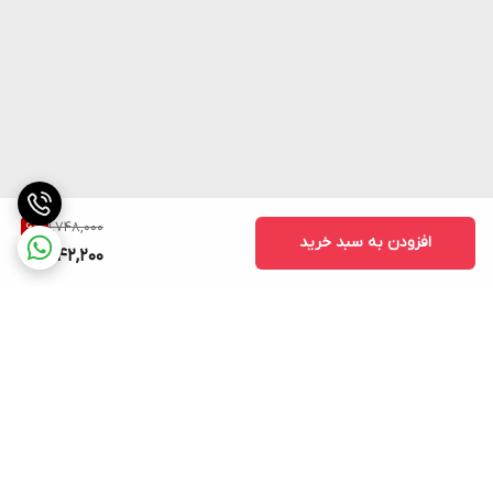
1,748,000
6
%
افزودن به سبد خرید
1,642,200
برگشت به بالا