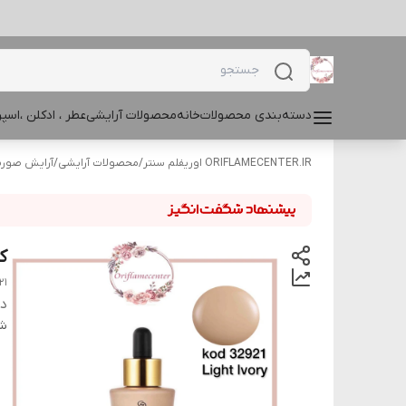
دسته‌بندی محصولات
خانه
محصولات آرایشی
عطر ، ادکلن ،اس
ORIFLAMECENTER.IR اوریفلم سنتر
/
محصولات آرایشی
/
آرایش صور
کر
21
دس
شن