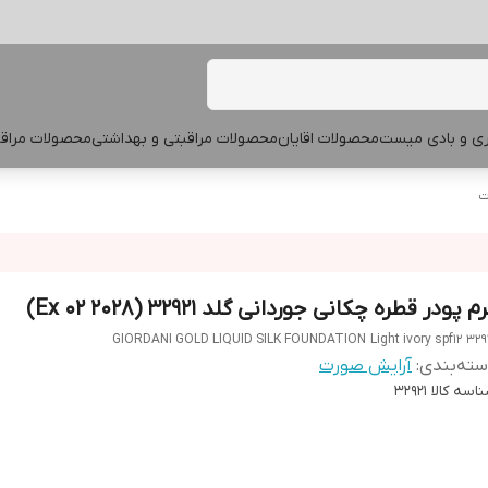
پری و بادی میست
محصولات اقایان
محصولات مراقبتی و بهداشتی
محصولات مراقب
ت
م پودر قطره چکانی جوردانی گلد 32921 (Ex 02 2028)
GIORDANI GOLD LIQUID SILK FOUNDATION Light ivory spf12 329
ته‌بندی
:
آرایش صورت
اسه کالا
32921