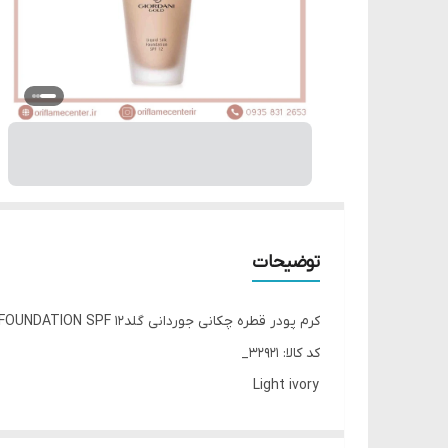
توضیحات
کرم پودر قطره چکانی جوردانی گلدGIORDANI GOLD LIQUID SILK FOUNDATION SPF 12
کد کالا: 32921_
Light ivory
(عاجی روشن)