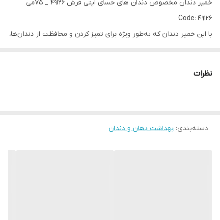
خمیر دندان مخصوص دندان های حسای اپتی فرش 49126 _ 75می
Code: 49126
با این خمیر دندان که به‌طور ویژه برای تمیز کردن و محافظت از دندان‌ها،
زبان، گونه‌ها و لثه‌ها طراحی شده است، یک روتین ایده‌آل مراقبت از
دهان و دندان برای دندان‌های حساس ایجاد کنید.
نظرات
🦷 کمک به کاهش احساس حساسیت دندان‌ها
🛡 حاوی فناوری Protect Shield
دسته‌بندی
:
✨ کمک به حفظ سلامت کامل دهان
بهداشت دهان و دندان
حجم: ۱۰۰ میلی‌لیتر