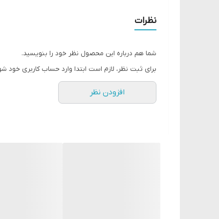
کرم پودر ایده آل برای پوست های چرب
با فرمولاسیونی منحصر به فرد
نظرات
سبک با پوششی عالی
تا ریزترین نقاط پوست را پوشش میدهد.
شما هم درباره این محصول نظر خود را بنویسید.
بسیار کم چرب
برای ثبت نظر، لازم است ابتدا وارد حساب کاربری خود شو
حاوی ترکیبات جاذب که چربی سطح پوست را کاملا محو م
افزودن نظر
پوششی مات و طبیعی تا ساعاتی طولانی به ارمغان می آو
مناسب پوست های مختلط و چرب
حتی پوست های نرمال و مختلط هم استفاده میکنند
دارای خاصیت مرطوب کنندگی
دارای اس پی اف 12
فاقد چربی