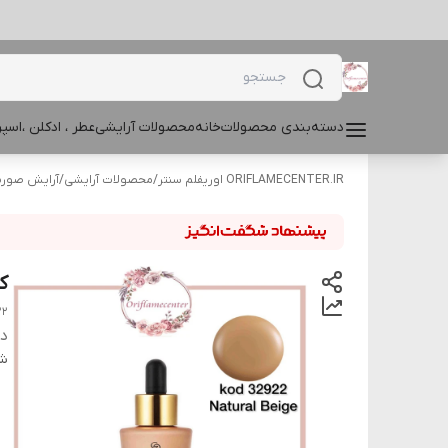
دسته‌بندی محصولات
خانه
محصولات آرایشی
عطر ، ادکلن ،اس
ORIFLAMECENTER.IR اوریفلم سنتر
/
محصولات آرایشی
/
آرایش صور
کر
22
دس
شن