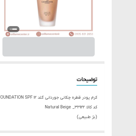
توضیحات
کرم پودر قطره چکانی جوردانی گلد GIORDANI GOLD LIQUID SILK FOUNDATION SPF 12
کد کالا: 32922_ Natural Beige
(بژ طبیعی)
محصولی بی نظیر از لاین جوردانی گلد