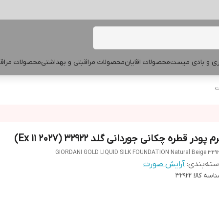
پری و بادی میست
محصولات اقایان
محصولات مراقبتی و بهداشتی
محصولات مراقب
ت
م پودر قطره چکانی جوردانی گلد 32922 (Ex 11 2027)
GIORDANI GOLD LIQUID SILK FOUNDATION Natural Beige 329
ته‌بندی
:
آرایش صورت
اسه کالا
32922