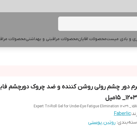
پری و بادی میست
محصولات اقایان
محصولات مراقبتی و بهداشتی
محصولات مراقب
رم دور چشم رولی روشن کننده و ضد چروک دورچشم فاب
12_ 15میل
Expert Tri-Roll Gel for Under-Eye Fatigue Elimination 12039 _ 15
ند:
Faberlic
ته‌بندی
:
روتین پوستی