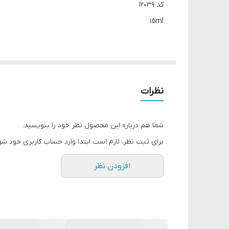
کد 12039
15ml
ژل سه رولی مخصوص خستگی زیر چشم، ظاهر حلقه‌های 
را ماساژ می‌دهند و احساس سبکی و راحتی را به آن بازمی‌
نظرات
حلقه‌های تیره، کیسه‌های زیر چشم و سایر علائم قابل مش
چین و چروک‌های ریز اطراف چشم را صاف می‌کند.
شما هم درباره این محصول نظر خود را بنویسید.
پوست ظریف را عمیقاً مرطوب می‌کند.
برای ثبت نظر، لازم است ابتدا وارد حساب کاربری خود شو
الاستیسیته پوست را افزایش می‌دهد و احساس تازگی ایجا
افزودن نظر
اسید هیالورونیک به شدت پوست را آبرسانی می‌کند و چین و
ویتامین C یک آنتی‌اکسیدان قوی است که سنتز کلاژن را تحریک می‌کند، خاصیت ارتجاعی پوست را بهبود می‌بخشد و ظاهری تازه و درخشان به آن می‌بخشد.