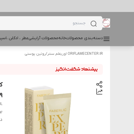
دسته‌بندی محصولات
خانه
محصولات آرایشی
عطر ، ادکلن ،اس
ORIFLAMECENTER.IR اوریفلم سنتر
/
روتین پوستی
ک
039
ML
بر
دس