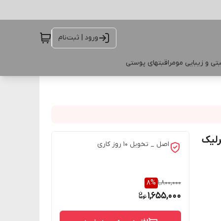
ورود | ثبت‌نام
تی و زیبایی مو
مراقبتهای پوستی
رلیک
اصل _ تخویل ۱۰ روز کاری
8
%
1,800,000
1,655,000