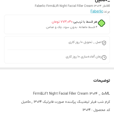
_50میل
Faberlic Firm&Lift Night Facial Filler Cream 13024 _50Ml
برند:
Faberlic
هر قسط با ترب‌پی:
۷۷۳٬۰۳۰
تومان
۴ قسط ماهانه. بدون سود، چک و ضامن.
اصل _ تحویل ۱۰ روز کاری
زمان آماده‌سازی
10
روز کاری
توضیحات
Firm&Lift Night Facial Filler Cream 13024 _ 50ML
کرم شب فیلر لیفتینگ پرکننده صورت فابرلیک 13024 _50میل
کد محصول : 13024