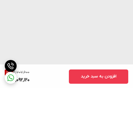
بین‌المللی In-cosmetics Global 2025 مدال طلا را از آن خود کرد. تولید
شده توسط Solabia، فرانسه.
3,707,600
16
%
افزودن به سبد خرید
3,092,120