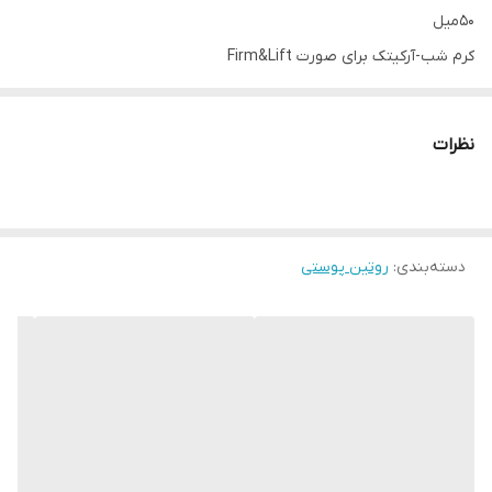
50میل
کرم شب-آرکیتک برای صورت Firm&Lift
کد 13021
نظرات
50ml
کرم شب-آرکیتک برای صورت: پوست را انعطاف‌پذیرتر کرده و چین و
چروک‌ها را صاف می‌کند. بیضی صورت را فرم می‌دهد و یک اثر
دسته‌بندی
:
روتین پوستی
مرطوب‌کننده فوری و طولانی‌مدت برای نرمی کامل پوست فراهم می‌کند.
از نظر بالینی اثبات شده*: سطح چین و چروک پیشانی را تا ۵۴٪ و روی
گونه‌ها را تا ۲۲٪ کاهش می‌دهد.
ایجاد منافذ روی گونه‌ها را تا ۵۷٪ کاهش می‌دهد.