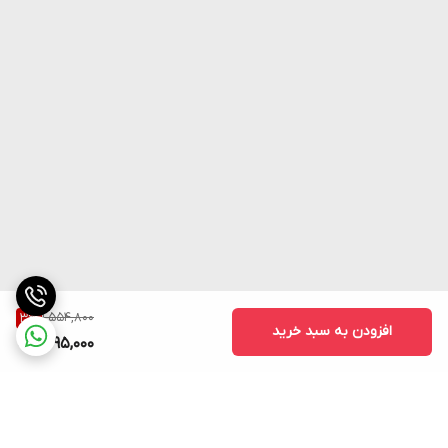
1,554,800
3
%
افزودن به سبد خرید
1,495,000