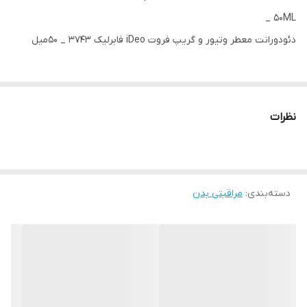
_ 50ML
دئودورانت معطر وتیور و گریپ فروت iDeo فابرلیک 3743 _ 50میل
وزن:50 گرم
کد 3743
نظرات
دئودورانت معطر وتیور و گریپ فروت محافظت قابل اعتمادی را در تمام
طول روز در برابر بوی بد بدن ارائه می‌دهد و شما را در رایحه‌ای چوبی-
مرکباتی زیبا و کاریزماتیک غرق می‌کند.
دسته‌بندی
:
مراقبتی بدن
محافظت موثر 24 ساعته در برابر بوی بد بدن*
رایحه خوشبو و دلپذیر
فاقد نمک آلومینیوم، الکل و پارابن