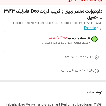
دئودورانت معطر وتیور و گریپ فروت iDeo فابرلیک 3743
_ 50میل
Faberlic iDeo Vetiver and Grapefruit Perfumed Deodorant 3743 _ 50ML
برند:
Faberlic
هر قسط با ترب‌پی:
۳۷۳٬۷۵۰
تومان
۴ قسط ماهانه. بدون سود، چک و ضامن.
اصل _ تحویل ۱۰ روز کاری
زمان آماده‌سازی
10
روز کاری
توضیحات
Faberlic iDeo Vetiver and Grapefruit Perfumed Deodorant 3743