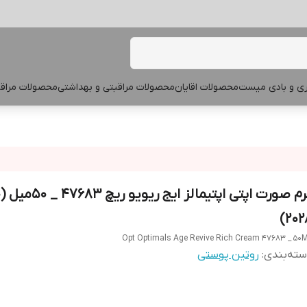
پری و بادی میست
محصولات اقایان
محصولات مراقبتی و بهداشتی
محصولات مراقب
کر
2028
Opt Optimals Age Revive Rich Cream 47683 _ 50
ته‌بندی
:
روتین پوستی