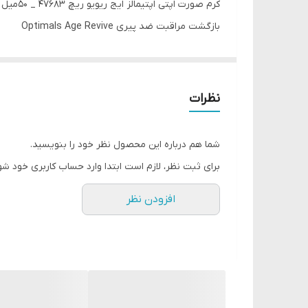
کرم صورت اپتی اپتیمالز ایج ریویو ریچ 47683 _ 50میل
بازگشت مراقبت ضد پیری Optimals Age Revive
مبنای علمی:
✅اثر قدرتمند در برابر ۸ نشانه پیری
آزمایش علمی و مصرف کننده
نظرات
ترکیبات قدرتمند
ترکیبات:
شما هم درباره این محصول نظر خود را بنویسید.
🌱عصاره شیر: پلی پپتیدهای با منشاء طبیعی
برای ثبت نظر، لازم است ابتدا وارد حساب کاربری خود شو
🌱فناوری ضد پیری O-Multi Renewal
افزودن نظر
🌱گلیسیرین و بتائین: محلول مرطوب کننده پیچیده
🌱اسید هیالورونیک با وزن مولکولی کم، که به آن اجازه
محصولات Optimals Age Revive:
بافت متراکم: برای پوست خشک
بافت سبک: برای پوست چرب