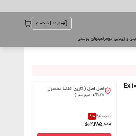
ورود | ثبت‌نام
تی و زیبایی مو
مراقبتهای پوستی
م صورت اپتی اپتیمالز ایج ریویو ریچ 47683 _ 50میل (Ex 10
اصل اصل ( تاریخ انقضا محصول
10/2028 میباشد )
8
%
2,500,000
2,285,000