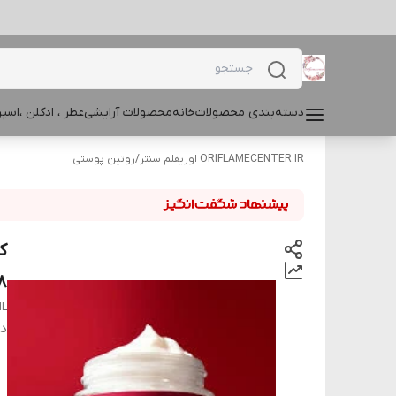
دسته‌بندی محصولات
خانه
محصولات آرایشی
عطر ، ادکلن ،اس
ORIFLAMECENTER.IR اوریفلم سنتر
/
روتین پوستی
)
ML
دس