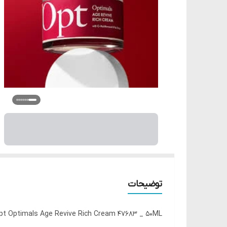
توضیحات
pt Optimals Age Revive Rich Cream 47683 _ 50ML