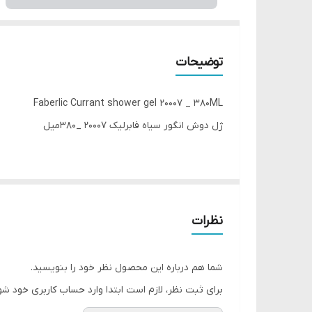
توضیحات
Faberlic Currant shower gel 20007 _ 380ML
ژل دوش انگور سیاه فابرلیک 20007 _380میل
✨ژل حمام انگور سیاه: لذتی مطلق از دل طبیعت. پوست را 
می‌گیرد.
نظرات
⚡️پوست را به آرامی و بدون ایجاد خشکی تمیز می‌کند
⚡️پوست را شاداب و جوان می‌کند و درخشش طبیعی آن را 
شما هم درباره این محصول نظر خود را بنویسید.
⚡️انرژی بخش و ایجاد حس و حال عالی برای کل روز
برای ثبت نظر، لازم است ابتدا وارد حساب کاربری خود شو