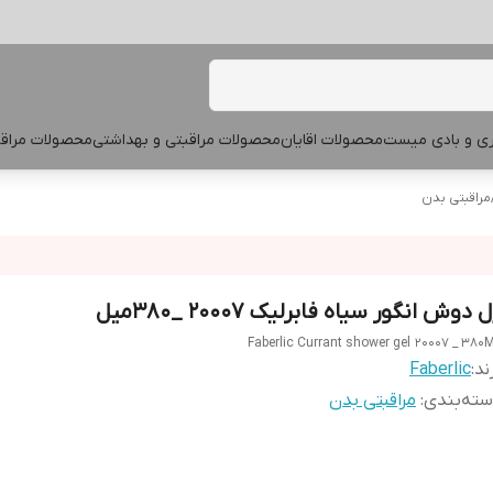
پری و بادی میست
محصولات اقایان
محصولات مراقبتی و بهداشتی
محصولات مراقب
مراقبتی بدن
 دوش انگور سیاه فابرلیک 20007 _380میل
Faberlic Currant shower gel 20007 _ 380
ند:
Faberlic
ته‌بندی
:
مراقبتی بدن