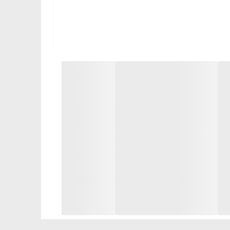
🔻عصاره انگور سیاه منبعی از مواد مفید و یک "شارژ" ویتامین برای پوست است. انواع توت‌های انگور سیاه آلتایی به دلیل داشتن مقدار بالای ویتامین C و سایر عناصر کمیاب برای زیبایی و
واقعاً محبوب.