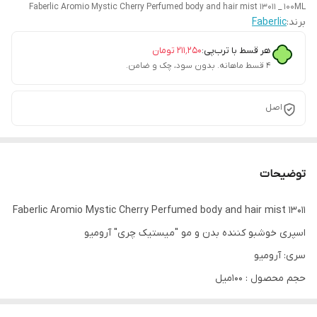
Faberlic Aromio Mystic Cherry Perfumed body and hair mist 13011 _ 100ML
برند:
Faberlic
هر قسط با ترب‌پی:
۲۱۱٬۲۵۰
تومان
۴ قسط ماهانه. بدون سود، چک و ضامن.
اصل
توضیحات
Faberlic Aromio Mystic Cherry Perfumed body and hair mist 13011
اسپری خوشبو کننده بدن و مو "میستیک چری" آرومیو
سری: آرومیو
حجم محصول : 100میل
کد محصول : ۱۳۰۱۱