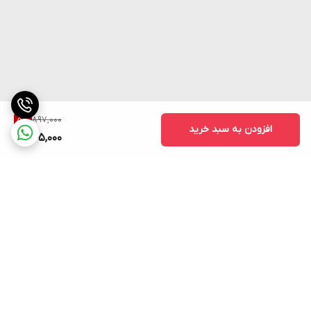
897,000
5
%
افزودن به سبد خرید
845,000
برگشت به بالا