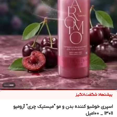
اسپری خوشبو کننده بدن و مو "میستیک چری" آرومیو
13011 _ 100میل