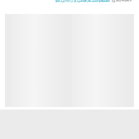
دسته‌بندی
:
محصولات مراقبتی و زیبایی مو
⚡️افزایش ضخامت مو تا ۲۳٪، افزایش خاصیت ارتجاعی مو تا ۲۰٪ و
افزایش استحکام مو تا ۳۰٪
⚡️حاوی SLS و SLES نیست
❌مناسب برای انواع مو
💫عطری با رایحه گل کهربایی و نت‌های چوبی و مشک
🔻روغن‌های ماکادمیا، آرگان و شی باتر، نرمی، لطافت و ابریشمی بی‌نظیری
به موها می‌بخشند.
✨سری محصولات تقویت‌کننده و تغذیه‌کننده به‌طور ویژه برای نرمی و
درخشندگی بی‌نظیر موها طراحی شده‌اند.
Salon Care✨
یک سری محصولات مراقبت از مو با کیفیت عالی و در حد سالن‌های
زیبایی است. این مجموعه شامل سه خط تولید است که هر کدام برای
رفع مشکلات خاص مو و همچنین ماسک‌هایی برای تغییر فوری مو