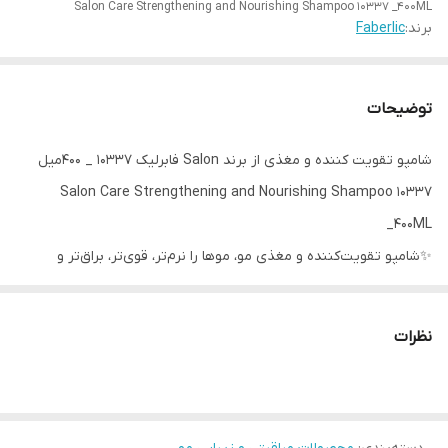
Salon Care Strengthening and Nourishing Shampoo 10337 _400ML
برند:
Faberlic
توضیحات
شامپو تقویت کننده و مغذی از برند Salon فابرلیک 10337 _ 400میل
Salon Care Strengthening and Nourishing Shampoo 10337
_400ML
✨شامپو تقویت‌کننده و مغذی مو، موها را نرم‌تر، قوی‌تر، براق‌تر و
انعطاف‌پذیرتر می‌کند. این شامپو به لطف فرمول بدون سولفات و با کف
بالا، به آرامی تارهای مو را نرم و تمیز می‌کند.
نظرات
⚡️ساختار مو را تقویت می‌کند و از آن در مرحله پاکسازی مراقبت می‌کند.
⚡️تارهای مو را قوی‌تر و انعطاف‌پذیرتر می‌کند
⚡️موها را تغذیه کرده و با مواد مفید اشباع می کند