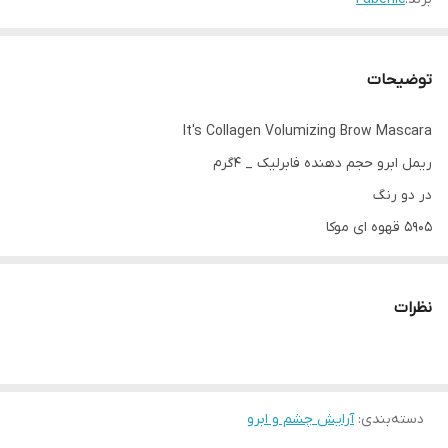
توضیحات
It's Collagen Volumizing Brow Mascara
ریمل ابرو حجم دهنده فابرلیک _ ۴گرم
در دو رنگ
5905 قهوه ای موکا
5906 قهوه ای شکلاتی
سری: It's Collagen
نظرات
در دو رنگ
ریمل حجم‌ دهنده ابرو، حتی ضخیم‌ ترین و نامرتب‌ ترین موها را نیز به
طور کامل مشخص می‌کند.
دسته‌بندی
:
آرایش چشم و ابرو
فرمول بسیار غنی آن، به ابروها سایه‌ای طبیعی می‌دهد و جلوه‌ای واقعاً