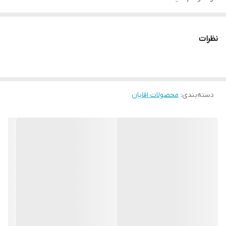
⚡️48 ساعت حفاظت.*
⚡️بدون الکل.
نظرات
⚡️حاوی مواد ضد باکتری است.
⚡️لکه ای روی لباس نمی گذارد.
🔻دئودورانت مردانه ضد تعریق
دسته‌بندی
:
Cool Control Men
محصولات اقایان
Cod:2647
حجم : 50میل
با رایحه اوکالیپتوس و آناناس پیچیده در نعناع هندی وکهربا