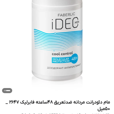
مام دئودرانت مردانه ضدتعریق 48ساعته فابرلیک 2647 _
50میل