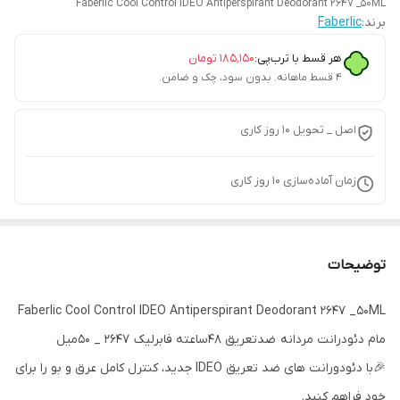
Faberlic Cool Control IDEO Antiperspirant Deodorant 2647 _50ML
برند:
Faberlic
هر قسط با ترب‌پی:
۱۸۵٬۱۵۰
تومان
۴ قسط ماهانه. بدون سود، چک و ضامن.
اصل _ تحویل ۱۰ روز کاری
زمان آماده‌سازی
10
روز کاری
توضیحات
Faberlic Cool Control IDEO Antiperspirant Deodorant 2647 _50ML
مام دئودرانت مردانه ضدتعریق 48ساعته فابرلیک 2647 _ 50میل
🎉با دئودورانت های ضد تعریق IDEO جدید، کنترل کامل عرق و بو را برای
خود فراهم کنید.