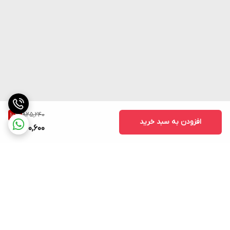
825,240
10
%
افزودن به سبد خرید
740,600