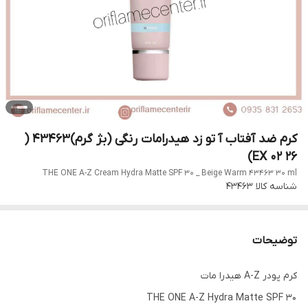
کرم ضد آفتاب آ تو زد هیدرامات رنگی (بژ گرم)43463 (
EX 02 26)
THE ONE A-Z Cream Hydra Matte SPF 30 _ Beige Warm 43463 30 ml
شناسه کالا
43463
توضیحات
کرم پودر A-Z هیدرا مات
THE ONE A-Z Hydra Matte SPF 30