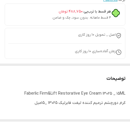
هر قسط با ترب‌پی:
۴۸۸٬۷۵۰
تومان
۴ قسط ماهانه. بدون سود، چک و ضامن.
اصل _ تحویل ۱۰ روز کاری
زمان آماده‌سازی
10
روز کاری
توضیحات
Faberlic Firm&Lift Restorative Eye Cream 13025 _ 15ML
کرم دورچشم ترمیم کننده لیفت فابرلیک 13025 _15میل