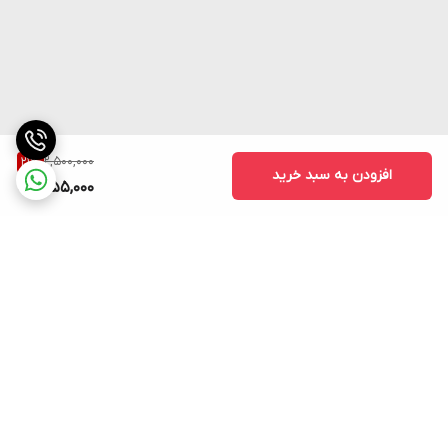
2,500,000
21
%
افزودن به سبد خرید
1,955,000
برگشت به بالا