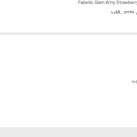
Faberlic Glam Kitty Strawberr
1
ید.