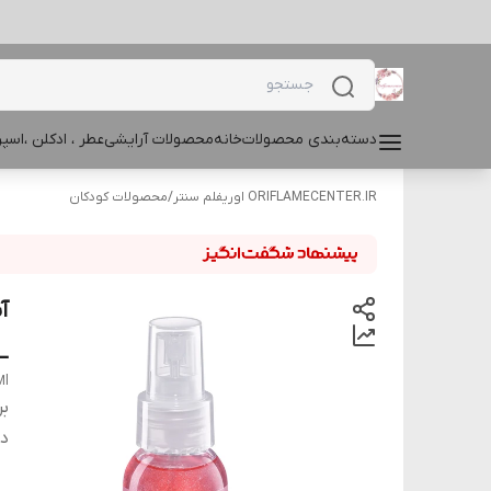
دسته‌بندی محصولات
خانه
محصولات آرایشی
عطر ، ادکلن ،اس
ORIFLAMECENTER.IR اوریفلم سنتر
/
محصولات کودکان
100Ml
Ml
بر
دس