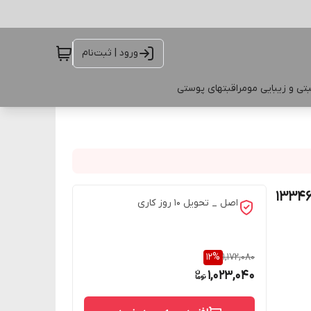
ورود | ثبت‌نام
تی و زیبایی مو
مراقبتهای پوستی
معطر مو و بدن کودک فابرلیک با رایحه ی توت فرنگی 13346
اصل _ تحویل ۱۰ روز کاری
12
%
1,172,080
1,023,040