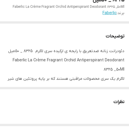
8325 _ 50میل
Faberlic La Crème Fragrant Orchid Antiperspirant Deodorant 8325 _50Ml
برند:
Faberlic
توضیحات
دئودرانت زنانه ضدتعریق با رایحه ی ارکیده سری لاکرم 8325 _ 50میل
Faberlic La Crème Fragrant Orchid Antiperspirant Deodorant
8325 _50Ml
لاکرم یک سری محصولات مراقبتی هستند که بر پایه پروتئین های شیر
برای مراقبت ملایم از پوست طراحی شدند و لطافت واقعی شیر را به
پوست شما هدیه میدهند
نظرات
این دئودرانت به مدت ۴۸ ساعت در برابر بوی عرق از بدن مراقبت میکند
عطر نفیس رایحه ی ارکیده به شما اعتماد به نفس میدهد
پروتئن های شیر پوست شما را نرم میکند و تجدید ان راتحریک کرده و