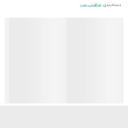
دسته‌بندی
:
مراقبتی بدن
پوست شما را با ریز مغذی های مفید اشباع میکند
عصاره ارکیده رطوبت را بازیابی و حفظ میکند ، پوست را عمیقا آبرسانی
میکند و آنرا نرم تر و لطیف تر میکند
تایید شده توسط مطالعات بالینی