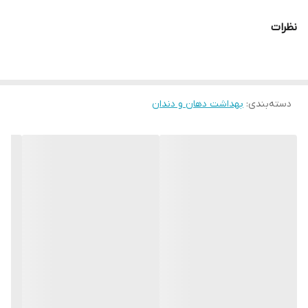
کد محصول: 3876
نظرات
خمیردندان پیشگیرانه غنی از اکسیژن "Enamel Restoration" به طور
ویژه برای مراقبت‌های ویژه دهان و دندان فرموله شده است. این
دسته‌بندی
:
بهداشت دهان و دندان
خمیردندان مینای دندان را تقویت کرده و پیشگیری از پوسیدگی را
افزایش می‌دهد.
این خمیردندان عملکرد سه‌گانه دارد: نفس تازه، محافظت در برابر
پوسیدگی و مراقبت از لثه‌ها.
کمبود کلسیم و فسفر را جبران می‌کند.
کمپلکس اکسیژن Aquaftem® جریان خون به لثه‌ها را بهبود می‌بخشد،
آنها را تقویت و محافظت می‌کند و از التهاب دهان جلوگیری می‌کند.