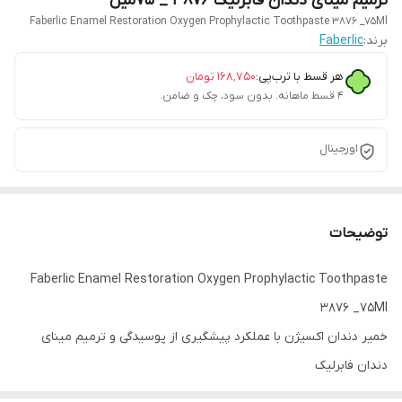
ترمیم مینای دندان فابرلیک 3876 _ 75میل
Faberlic Enamel Restoration Oxygen Prophylactic Toothpaste 3876 _75Ml
برند:
Faberlic
هر قسط با ترب‌پی:
۱۶۸٬۷۵۰
تومان
۴ قسط ماهانه. بدون سود، چک و ضامن.
اورجینال
توضیحات
Faberlic Enamel Restoration Oxygen Prophylactic Toothpaste
3876 _75Ml
خمیر دندان اکسیژن با عملکرد پیشگیری از پوسیدگی و ترمیم مینای
دندان فابرلیک
سری: Oxygen Triple Action